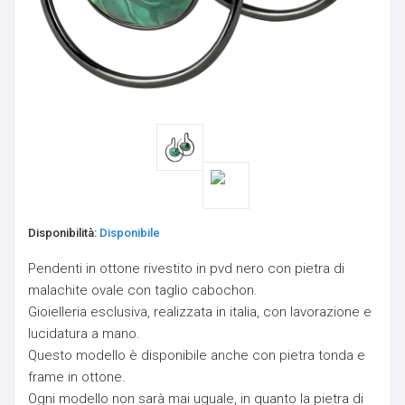
ORECCHINI IN OTTONE
PENDENTI PIETRE NATURALI - PEZZI UNICI
PESI
PESI PER LOBI - PICCHE
Disponibilità:
Disponibile
SCUDI E CLICKER DA CAPEZZOLO
Pendenti in ottone rivestito in pvd nero con pietra di
SEPTUM
malachite ovale con taglio cabochon.
Gioielleria esclusiva, realizzata in italia, con lavorazione e
SFERE E COMPONENTI
lucidatura a mano.
Questo modello è disponibile anche con pietra tonda e
frame in ottone.
SPIRALI, CRESCENTS & CLAWS
Ogni modello non sarà mai uguale, in quanto la pietra di