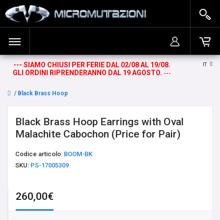
--- SIAMO CHIUSI PER FERIE DAL 02/08 AL 19/08.
IT
ACCEDI
BANANINE DA OMBELICO
Il carrello è vuoto!
GLI ORDINI RIPRENDERANNO DAL 19 AGOSTO.
---
REGISTRATI
BARRE
Black Brass Hoop Earrings with Oval Malachite Cabochon (Price for Pair)
BARRE CIRCOLARI E TWISTER
Black Brass Hoop Earrings with Oval
Malachite Cabochon (Price for Pair)
CERCHI
Codice articolo:
BOOM-BK
SKU:
PS-17005309
CERCHI GRANDI
260,00€
DROP STONE WEIGHTS