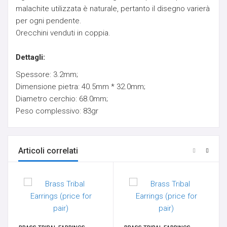
malachite utilizzata è naturale, pertanto il disegno varierà
SUSPENSION - PERFORMANCE
per ogni pendente.
Orecchini venduti in coppia.
TRANSDERMAL & IMPLANT
Dettagli:
GANCI PER PENDENTI
Spessore: 3.2mm;
Dimensione pietra: 40.5mm * 32.0mm;
OPALI
Diametro cerchio: 68.0mm;
Peso complessivo: 83gr
ORECCHIO
BRACCIALI
Articoli correlati
14K-18K GOLD
CHARMS