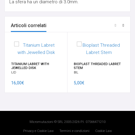
La sfera ha un diametro di 3.0mm.
SUSPENSION - PERFORMANCE
TRANSDERMAL & IMPLANT
Articoli correlati
GANCI PER PENDENTI
OPALI
TITANIUM LABRET WITH
BIOPLAST THREADED LABRET
JEWELLED DISK
STEM
ORECCHIO
IJD
BIL
16,00€
5,00€
BRACCIALI
14K-18K GOLD
CHARMS
Micromutazioni © SRL 2005-2026 P.I. 07566471210
Privacy e Cookie Law
Termini e condizioni
Cookie Law