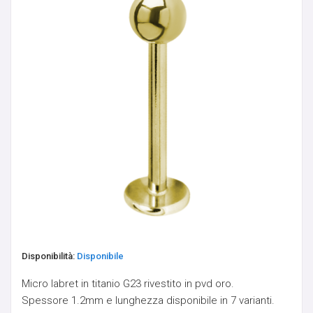
ORECCHINI IN OTTONE
PENDENTI PIETRE NATURALI - PEZZI UNICI
PESI
PESI PER LOBI - PICCHE
SCUDI E CLICKER DA CAPEZZOLO
SEPTUM
Disponibilità:
Disponibile
SFERE E COMPONENTI
Micro labret in titanio G23 rivestito in pvd oro.
SPIRALI, CRESCENTS & CLAWS
Spessore 1.2mm e lunghezza disponibile in 7 varianti.