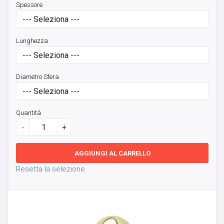
FULL BODY MOD BY VELENO
Spessore
GIFT CARD
Lunghezza
GIOIELLI DA LOBO
Diametro Sfera
GORILLA GLASS
HELIX, TRAGO, CARTILAGINE
Quantità
-
+
LABRET
AGGIUNGI AL CARRELLO
MICRODERMAL, SKIN DIVER & SURFACE BAR
Resetta la selezione
NOSTRIL E CERCHI
ORECCHINI