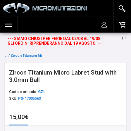
--- SIAMO CHIUSI PER FERIE DAL 02/08 AL 19/08.
IT
ACCEDI
BANANINE DA OMBELICO
Il carrello è vuoto!
GLI ORDINI RIPRENDERANNO DAL 19 AGOSTO.
---
REGISTRATI
BARRE
Zircon Titanium Micro Labret Stud with 3.0mm Ball
BARRE CIRCOLARI E TWISTER
Zircon Titanium Micro Labret Stud with
3.0mm Ball
CERCHI
Codice articolo:
GZL
SKU:
PS-17005563
CERCHI GRANDI
15,00€
DROP STONE WEIGHTS