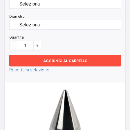
FULL BODY MOD BY VELENO
Diametro
GIFT CARD
GIOIELLI DA LOBO
Quantità
-
+
GORILLA GLASS
AGGIUNGI AL CARRELLO
HELIX, TRAGO, CARTILAGINE
Resetta la selezione
LABRET
MICRODERMAL, SKIN DIVER & SURFACE BAR
NOSTRIL E CERCHI
ORECCHINI