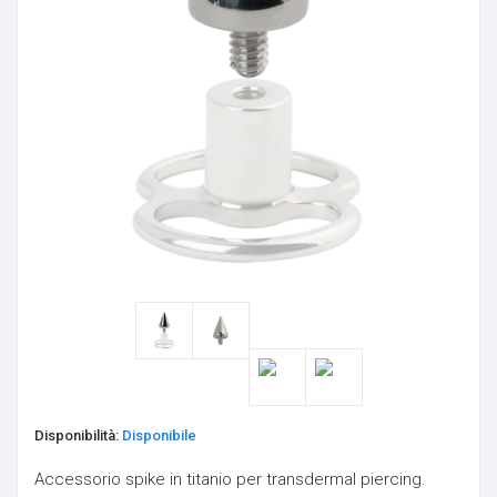
ORECCHINI IN OTTONE
PENDENTI PIETRE NATURALI - PEZZI UNICI
PESI
PESI PER LOBI - PICCHE
SCUDI E CLICKER DA CAPEZZOLO
SEPTUM
SFERE E COMPONENTI
Disponibilità:
Disponibile
SPIRALI, CRESCENTS & CLAWS
Accessorio spike in titanio per transdermal piercing.