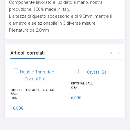
Componente lavorato e lucidato a mano, nostra
SUSPENSION - PERFORMANCE
produzione, 100% made in Italy.
L'altezza di questo accessorio è di 9.0mm, mentre il
TRANSDERMAL & IMPLANT
diametro è selezionabile in 3 diverse misure.
Filettatura da 2.0mm
GANCI PER PENDENTI
Articoli correlati
OPALI
ORECCHIO
CRYSTAL BALL
BRACCIALI
CBA
DOUBLE THREADED CRYSTAL
BALL
6,00€
DBA
14K-18K GOLD
16,00€
CHARMS