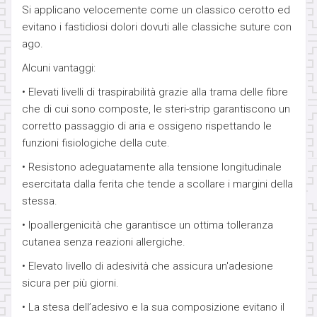
Si applicano velocemente come un classico cerotto ed
SUSPENSION - PERFORMANCE
evitano i fastidiosi dolori dovuti alle classiche suture con
ago.
TRANSDERMAL & IMPLANT
Alcuni vantaggi:
• Elevati livelli di traspirabilità grazie alla trama delle fibre
GANCI PER PENDENTI
che di cui sono composte, le steri-strip garantiscono un
corretto passaggio di aria e ossigeno rispettando le
OPALI
funzioni fisiologiche della cute.
• Resistono adeguatamente alla tensione longitudinale
ORECCHIO
esercitata dalla ferita che tende a scollare i margini della
stessa.
BRACCIALI
• Ipoallergenicità che garantisce un ottima tolleranza
cutanea senza reazioni allergiche.
14K-18K GOLD
• Elevato livello di adesività che assicura un'adesione
sicura per più giorni.
CHARMS
• La stesa dell’adesivo e la sua composizione evitano il