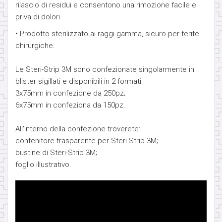
OMBELICO
rilascio di residui e consentono una rimozione facile e
priva di dolori.
SUPPLY
• Prodotto sterilizzato ai raggi gamma, sicuro per ferite
chirurgiche.
SURFACE
Le Steri-Strip 3M sono confezionate singolarmente in
blister sigillati e disponibili in 2 formati:
GENITALI FEMMINILI
3x75mm in confezione da 250pz;
6x75mm in confeziona da 150pz.
NOVITÀ
All'interno della confezione troverete:
OFFERTE SPECIALI
contenitore trasparente per Steri-Strip 3M;
bustine di Steri-Strip 3M;
MARCHE
foglio illustrativo.
OFFERTE A TEMPO
GIFT CARD