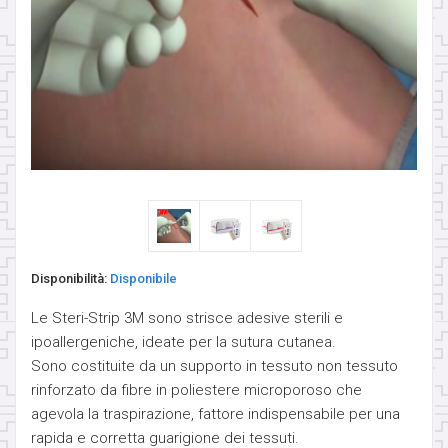
ORECCHINI IN OTTONE
PENDENTI PIETRE NATURALI - PEZZI UNICI
PESI
PESI PER LOBI - PICCHE
SCUDI E CLICKER DA CAPEZZOLO
Disponibilità:
Disponibile
SEPTUM
Le Steri-Strip 3M sono strisce adesive sterili e
ipoallergeniche, ideate per la sutura cutanea.
Sono costituite da un supporto in tessuto non tessuto
SFERE E COMPONENTI
rinforzato da fibre in poliestere microporoso che
agevola la traspirazione, fattore indispensabile per una
SPIRALI, CRESCENTS & CLAWS
rapida e corretta guarigione dei tessuti.