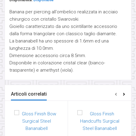
SUSPENSION - PERFORMANCE
Banana per piercing all'ombelico realizzata in acciaio
chirurgico con cristallo Swarovski.
TRANSDERMAL & IMPLANT
Gioiello caratterizzato da uno scintillante accessorio
dalla forma triangolare con classico taglio diamante.
GANCI PER PENDENTI
La bananabell ha uno spessore di 1.6mm ed una
lunghezza di 10.0mm.
Dimensione accessorio circa 8.5mm.
OPALI
Disponibile in colorazione cristal clear (bianco-
trasparente) e amethyst (viola).
ORECCHIO
BRACCIALI
Articoli correlati
14K-18K GOLD
CHARMS