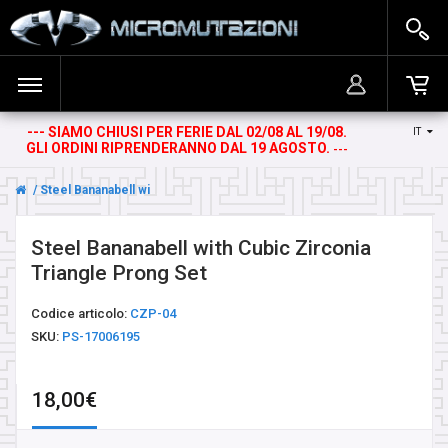
--- SIAMO CHIUSI PER FERIE DAL 02/08 AL 19/08.
IT
ACCEDI
BANANINE DA OMBELICO
Il carrello è vuoto!
GLI ORDINI RIPRENDERANNO DAL 19 AGOSTO.
---
REGISTRATI
BARRE
Steel Bananabell with Cubic Zirconia Triangle Prong Set
BARRE CIRCOLARI E TWISTER
Steel Bananabell with Cubic Zirconia
Triangle Prong Set
CERCHI
Codice articolo:
CZP-04
SKU:
PS-17006195
CERCHI GRANDI
18,00€
DROP STONE WEIGHTS