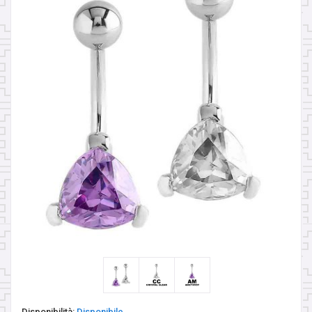
ORECCHINI IN OTTONE
PENDENTI PIETRE NATURALI - PEZZI UNICI
PESI
PESI PER LOBI - PICCHE
SCUDI E CLICKER DA CAPEZZOLO
SEPTUM
SFERE E COMPONENTI
SPIRALI, CRESCENTS & CLAWS
Disponibilità:
Disponibile