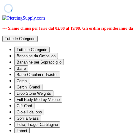
--- Siamo chiusi per ferie dal 02/08 al 19/08. Gli ordini riprenderanno d
Tutte le Categorie
Tutte le Categorie
Bananine da Ombelico
Bananine per Sopracciglio
Barre
Barre Circolari e Twister
Cerchi
Cerchi Grandi
Drop Stone Weights
Full Body Mod by Veleno
Gift Card
Gioielli da lobo
Gorilla Glass
Helix, Trago, Cartilagine
Labret