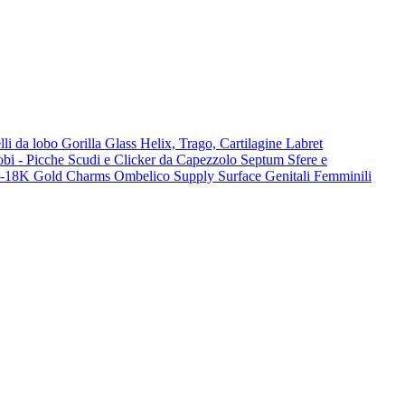
lli da lobo
Gorilla Glass
Helix, Trago, Cartilagine
Labret
lobi - Picche
Scudi e Clicker da Capezzolo
Septum
Sfere e
-18K Gold
Charms
Ombelico
Supply
Surface
Genitali Femminili