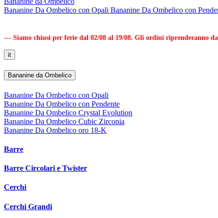
Bananine da Ombelico
Bananine Da Ombelico con Opali
Bananine Da Ombelico con Pende
--- Siamo chiusi per ferie dal 02/08 al 19/08. Gli ordini riprenderanno d
it
Bananine da Ombelico
Bananine Da Ombelico con Opali
Bananine Da Ombelico con Pendente
Bananine Da Ombelico Crystal Evolution
Bananine Da Ombelico Cubic Zirconia
Bananine Da Ombelico oro 18-K
Barre
Barre Circolari e Twister
Cerchi
Cerchi Grandi