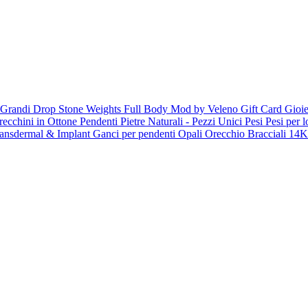
 Grandi
Drop Stone Weights
Full Body Mod by Veleno
Gift Card
Gioie
recchini in Ottone
Pendenti Pietre Naturali - Pezzi Unici
Pesi
Pesi per 
ansdermal & Implant
Ganci per pendenti
Opali
Orecchio
Bracciali
14K