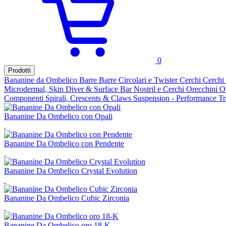
0
Prodotti
Bananine da Ombelico
Barre
Barre Circolari e Twister
Cerchi
Cerchi
Microdermal, Skin Diver & Surface Bar
Nostril e Cerchi
Orecchini
O
Componenti
Spirali, Crescents & Claws
Suspension - Performance
Tr
Bananine Da Ombelico con Opali
Bananine Da Ombelico con Pendente
Bananine Da Ombelico Crystal Evolution
Bananine Da Ombelico Cubic Zirconia
Bananine Da Ombelico oro 18-K