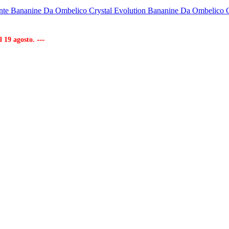
nte
Bananine Da Ombelico Crystal Evolution
Bananine Da Ombelico C
---
al 19 agosto.