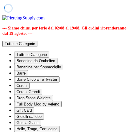
--- Siamo chiusi per ferie dal 02/08 al 19/08. Gli ordini riprenderanno
---
dal 19 agosto.
Tutte le Categorie
Tutte le Categorie
Bananine da Ombelico
Bananine per Sopracciglio
Barre
Barre Circolari e Twister
Cerchi
Cerchi Grandi
Drop Stone Weights
Full Body Mod by Veleno
Gift Card
Gioielli da lobo
Gorilla Glass
Helix, Trago, Cartilagine