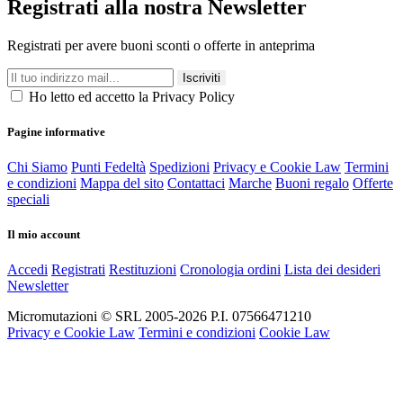
Registrati alla nostra Newsletter
Registrati per avere buoni sconti o offerte in anteprima
Iscriviti
Ho letto ed accetto la Privacy Policy
Pagine informative
Chi Siamo
Punti Fedeltà
Spedizioni
Privacy e Cookie Law
Termini
e condizioni
Mappa del sito
Contattaci
Marche
Buoni regalo
Offerte
speciali
Il mio account
Accedi
Registrati
Restituzioni
Cronologia ordini
Lista dei desideri
Newsletter
Micromutazioni © SRL 2005-2026 P.I. 07566471210
Privacy e Cookie Law
Termini e condizioni
Cookie Law