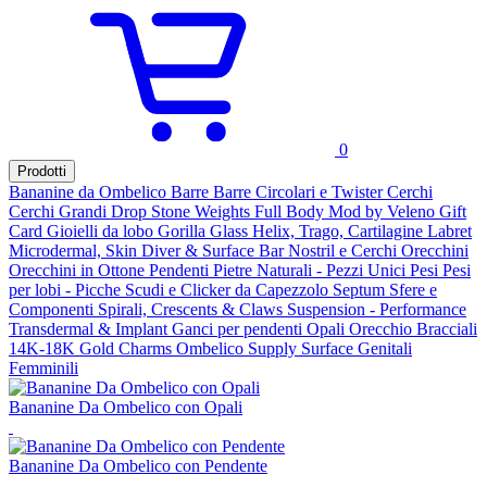
0
Prodotti
Bananine da Ombelico
Barre
Barre Circolari e Twister
Cerchi
Cerchi Grandi
Drop Stone Weights
Full Body Mod by Veleno
Gift
Card
Gioielli da lobo
Gorilla Glass
Helix, Trago, Cartilagine
Labret
Microdermal, Skin Diver & Surface Bar
Nostril e Cerchi
Orecchini
Orecchini in Ottone
Pendenti Pietre Naturali - Pezzi Unici
Pesi
Pesi
per lobi - Picche
Scudi e Clicker da Capezzolo
Septum
Sfere e
Componenti
Spirali, Crescents & Claws
Suspension - Performance
Transdermal & Implant
Ganci per pendenti
Opali
Orecchio
Bracciali
14K-18K Gold
Charms
Ombelico
Supply
Surface
Genitali
Femminili
Bananine Da Ombelico con Opali
Bananine Da Ombelico con Pendente