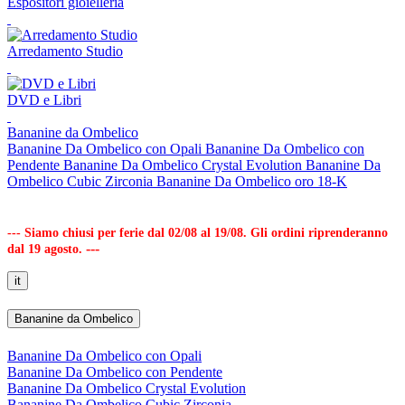
Espositori gioielleria
Arredamento Studio
DVD e Libri
Bananine da Ombelico
Bananine Da Ombelico con Opali
Bananine Da Ombelico con
Pendente
Bananine Da Ombelico Crystal Evolution
Bananine Da
Ombelico Cubic Zirconia
Bananine Da Ombelico oro 18-K
--- Siamo chiusi per ferie dal 02/08 al 19/08. Gli ordini riprenderanno
---
dal 19 agosto.
it
Bananine da Ombelico
Bananine Da Ombelico con Opali
Bananine Da Ombelico con Pendente
Bananine Da Ombelico Crystal Evolution
Bananine Da Ombelico Cubic Zirconia